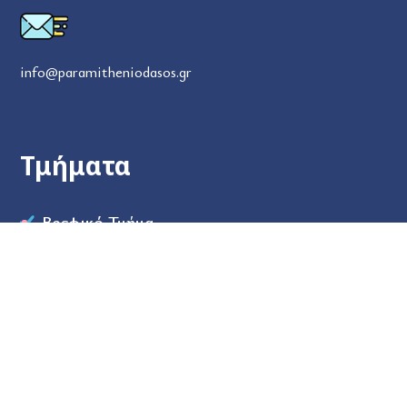
info@paramitheniodasos.gr
Τμήματα
Βρεφικό Τμήμα
Μεταβρεφικό Τμήμα
Προπρονηπιακό Τμήμα
Νηπιαγωγείο
Εγγραφές